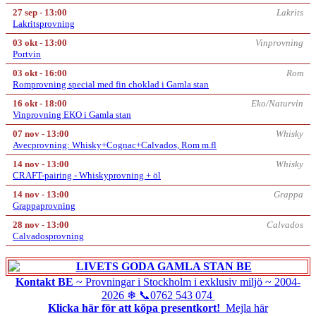
27 sep - 13:00
Lakrits
Lakritsprovning
03 okt - 13:00
Vinprovning
Portvin
03 okt - 16:00
Rom
Romprovning special med fin choklad i Gamla stan
16 okt - 18:00
Eko/Naturvin
Vinprovning EKO i Gamla stan
07 nov - 13:00
Whisky
Avecprovning: Whisky+Cognac+Calvados, Rom m.fl
14 nov - 13:00
Whisky
CRAFT-pairing - Whiskyprovning + öl
14 nov - 13:00
Grappa
Grappaprovning
28 nov - 13:00
Calvados
Calvadosprovning
Kontakt BE
~ Provningar i Stockholm i exklusiv miljö ~
2004-
2026
❄
📞0762 543 074
Klicka här för att köpa presentkort!
Mejla här