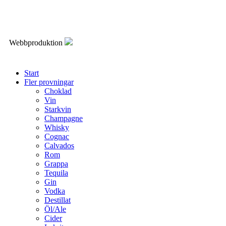
Webbproduktion
Start
Fler provningar
Choklad
Vin
Starkvin
Champagne
Whisky
Cognac
Calvados
Rom
Grappa
Tequila
Gin
Vodka
Destillat
Öl/Ale
Cider