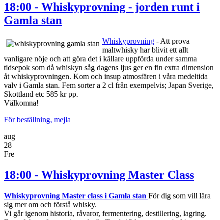
18:00 - Whiskyprovning - jorden runt i
Gamla stan
Whiskyprovning
- Att prova
maltwhisky har blivit ett allt
vanligare nöje och att göra det i källare uppförda under samma
tidsepok som då whiskyn såg dagens ljus ger en fin extra dimension
åt whiskyprovningen. Kom och insup atmosfären i våra medeltida
valv i Gamla stan. Fem sorter a 2 cl från exempelvis; Japan Sverige,
Skottland etc 585 kr pp.
Välkomna!
För beställning, mejla
aug
28
Fre
18:00 - Whiskyprovning Master Class
Whiskyprovning Master class i Gamla stan
För dig som vill lära
sig mer om och förstå whisky.
Vi går igenom historia, råvaror, fermentering, destillering, lagring.