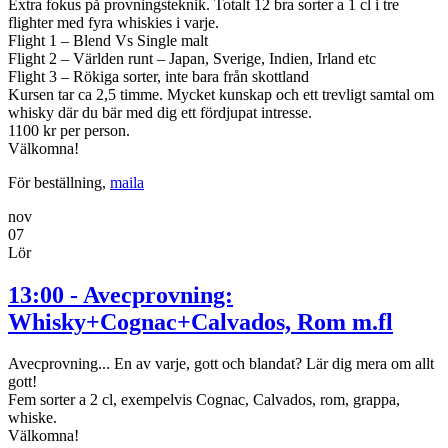
Extra fokus på provningsteknik. Totalt 12 bra sorter a 1 cl i tre
flighter med fyra whiskies i varje.
Flight 1 – Blend Vs Single malt
Flight 2 – Världen runt – Japan, Sverige, Indien, Irland etc
Flight 3 – Rökiga sorter, inte bara från skottland
Kursen tar ca 2,5 timme. Mycket kunskap och ett trevligt samtal om
whisky där du bär med dig ett fördjupat intresse.
1100 kr per person.
Välkomna!
För beställning,
maila
nov
07
Lör
13:00 - Avecprovning:
Whisky+Cognac+Calvados, Rom m.fl
Avecprovning... En av varje, gott och blandat? Lär dig mera om allt
gott!
Fem sorter a 2 cl, exempelvis Cognac, Calvados, rom, grappa,
whiske.
Välkomna!