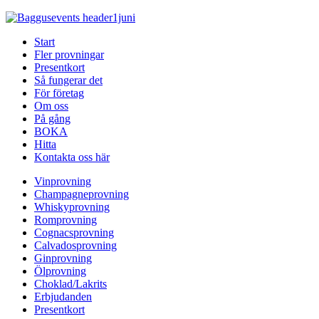
Start
Fler provningar
Presentkort
Så fungerar det
För företag
Om oss
På gång
BOKA
Hitta
Kontakta oss här
Vinprovning
Champagneprovning
Whiskyprovning
Romprovning
Cognacsprovning
Calvadosprovning
Ginprovning
Ölprovning
Choklad/Lakrits
Erbjudanden
Presentkort