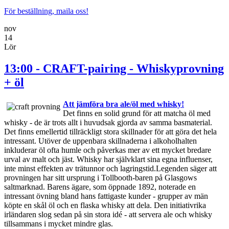
För beställning, maila oss!
nov
14
Lör
13:00 - CRAFT-pairing - Whiskyprovning
+ öl
Att jämföra bra ale/öl med whisky!
Det finns en solid grund för att matcha öl med
whisky - de är trots allt i huvudsak gjorda av samma basmaterial.
Det finns emellertid tillräckligt stora skillnader för att göra det hela
intressant. Utöver de uppenbara skillnaderna i alkoholhalten
inkluderar öl ofta humle och påverkas mer av ett mycket bredare
urval av malt och jäst. Whisky har självklart sina egna influenser,
inte minst effekten av trätunnor och lagringstid.Legenden säger att
provningen har sitt ursprung i Tollbooth-baren på Glasgows
saltmarknad. Barens ägare, som öppnade 1892, noterade en
intressant övning bland hans fattigaste kunder - grupper av män
köpte en skål öl och en flaska whisky att dela. Den initiativrika
irländaren slog sedan på sin stora idé - att servera ale och whisky
tillsammans i mycket mindre glas.