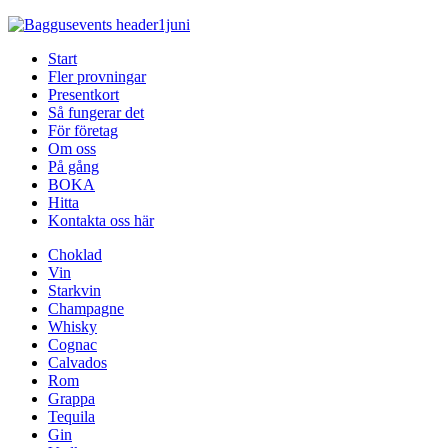
Start
Fler provningar
Presentkort
Så fungerar det
För företag
Om oss
På gång
BOKA
Hitta
Kontakta oss här
Choklad
Vin
Starkvin
Champagne
Whisky
Cognac
Calvados
Rom
Grappa
Tequila
Gin