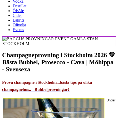
Vodka
Destillat
Öl/Ale
Cider
Lakrits
Olivolja
Events
Champagneprovning i Stockholm 2026 💜
Bästa Bubbel, Prosecco - Cava | Möhippa
- Svensexa
Prova champagne i Stockholm...bästa tips på olika
champagnehus.. - Bubbelprovningar!
Under