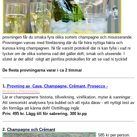
provningen får du smaka fyra olika sorters champagne och mousserande.
Provningen varvas med föreläsning där du får höra nyttiga fakta och
kuriosa kring champagnen. Ni får varsitt protokoll där ni kan fylla i vad ni
tycker om de olika sorterna vad det gäller doft, smak och utseende. I
slutet är det alltid roligt att jämföra protokollen för att se vad ni tyckte
!
De flesta provningarna varar i ca 2 timmar
1.
Provning av Cava, Champagne, Crémant, Prosecco -
BUBBELPROVNING
Lär er champagnens historia, tillverkning, vinifikation, myter & sanningar.
Att sensoriskt analysera fyra bubbel och att njuta därav - ett nyttigt test av
din förmåga att känna doft! Osttilltugg ingår.
Pris: 495 kr. Lägg till för sabrering, 300 kr.pp
2.
Champagne och Crémant
585 kr per person.