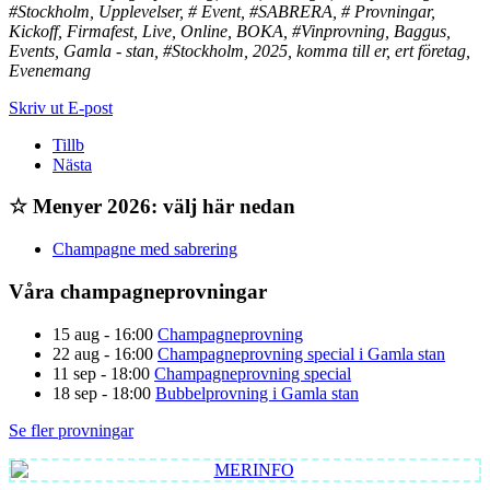
#Stockholm, Upplevelser, # Event, #SABRERA, # Provningar,
Kickoff, Firmafest, Live, Online, BOKA, #Vinprovning, Baggus,
Events, Gamla - stan, #Stockholm, 2025, komma till er, ert företag,
Evenemang
Skriv ut
E-post
Tillb
Nästa
☆ Menyer 2026: välj här nedan
Champagne med sabrering
Våra champagneprovningar
15 aug - 16:00
Champagneprovning
22 aug - 16:00
Champagneprovning special i Gamla stan
11 sep - 18:00
Champagneprovning special
18 sep - 18:00
Bubbelprovning i Gamla stan
Se fler provningar