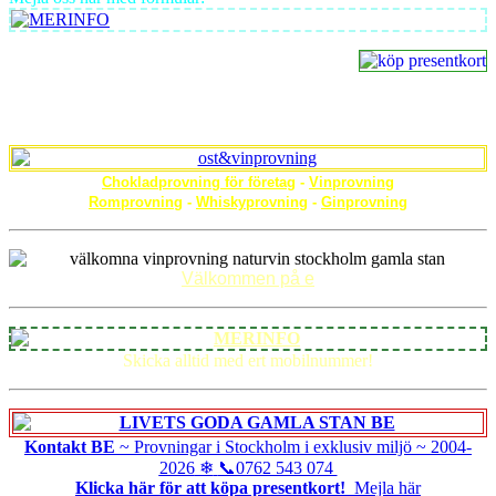
Chokladprovning för företag
-
Vinprovning
Romprovning
-
Whiskyprovning
-
Ginprovning
Välkommen på e
Skicka alltid med ert mobilnummer!
Kontakt BE
~ Provningar i Stockholm i exklusiv miljö ~
2004-
2026
❄
📞0762 543 074
Klicka här för att köpa presentkort!
Mejla här