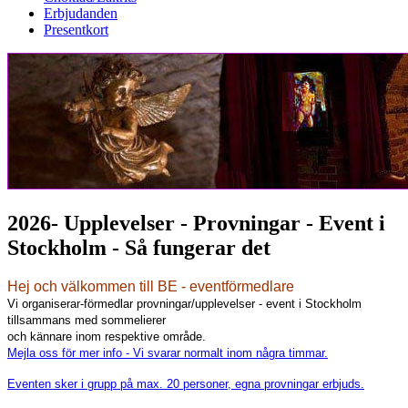
Erbjudanden
Presentkort
2026- Upplevelser - Provningar - Event i
Stockholm - Så fungerar det
Hej och välkommen till BE - eventförmedlare
Vi organiserar-förmedlar provningar/upplevelser - event i Stockholm
tillsammans med sommelierer
och kännare inom respektive område.
Mejla oss för mer info
-
Vi svarar normalt inom några timmar.
Eventen sker i grupp på max. 20 personer, egna provningar erbjuds.