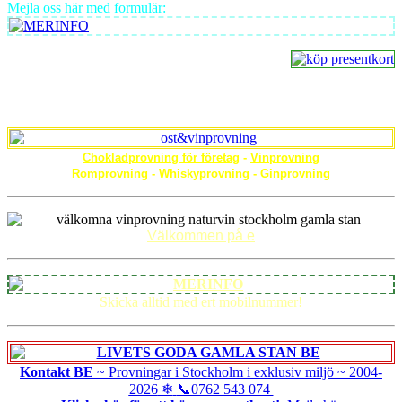
Mejla oss här med formulär:
Chokladprovning för företag
-
Vinprovning
Romprovning
-
Whiskyprovning
-
Ginprovning
Välkommen på e
Skicka alltid med ert mobilnummer!
Kontakt BE
~ Provningar i Stockholm i exklusiv miljö ~
2004-
2026
❄
📞0762 543 074