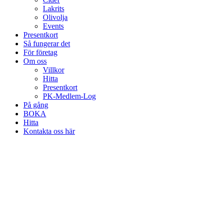
Lakrits
Olivolja
Events
Presentkort
Så fungerar det
För företag
Om oss
Villkor
Hitta
Presentkort
PK-Medlem-Log
På gång
BOKA
Hitta
Kontakta oss här