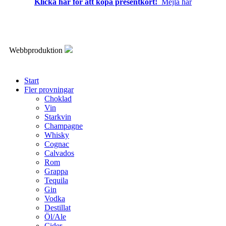
Klicka här för att köpa presentkort!
Mejla här
Webbproduktion
Start
Fler provningar
Choklad
Vin
Starkvin
Champagne
Whisky
Cognac
Calvados
Rom
Grappa
Tequila
Gin
Vodka
Destillat
Öl/Ale
Cider