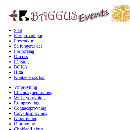
Start
Fler provningar
Presentkort
Så fungerar det
För företag
Om oss
På gång
BOKA
Hitta
Kontakta oss här
Vinprovning
Champagneprovning
Whiskyprovning
Romprovning
Cognacsprovning
Calvadosprovning
Ginprovning
Ölprovning
Choklad/Lakrits