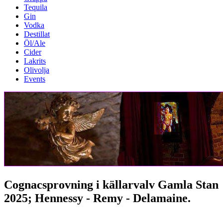
Tequila
Gin
Vodka
Destillat
Öl/Ale
Cider
Lakrits
Olivolja
Events
Cognacsprovning i källarvalv Gamla Stan
2025; Hennessy - Remy - Delamaine.