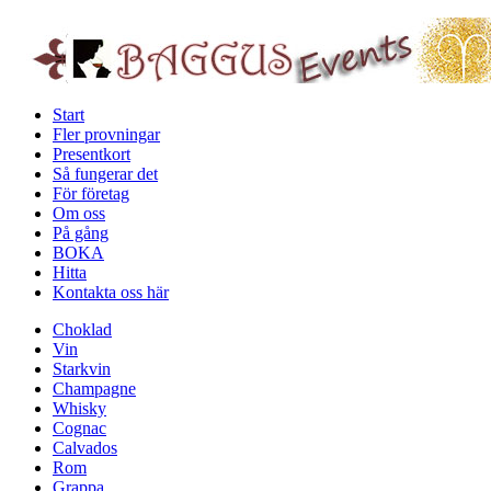
Start
Fler provningar
Presentkort
Så fungerar det
För företag
Om oss
På gång
BOKA
Hitta
Kontakta oss här
Choklad
Vin
Starkvin
Champagne
Whisky
Cognac
Calvados
Rom
Grappa