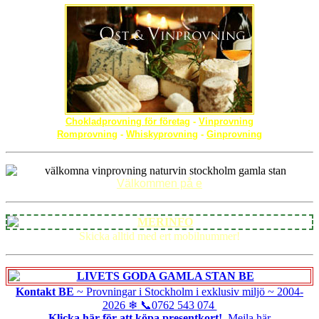
Chokladprovning för företag
-
Vinprovning
Romprovning
-
Whiskyprovning
-
Ginprovning
Välkommen på e
Skicka alltid med ert mobilnummer!
Kontakt BE
~ Provningar i Stockholm i exklusiv miljö ~
2004-
2026
❄
📞0762 543 074
Klicka här för att köpa presentkort!
Mejla här