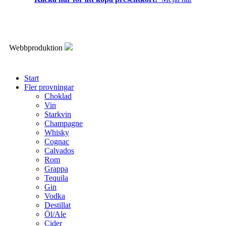
Webbproduktion
Start
Fler provningar
Choklad
Vin
Starkvin
Champagne
Whisky
Cognac
Calvados
Rom
Grappa
Tequila
Gin
Vodka
Destillat
Öl/Ale
Cider