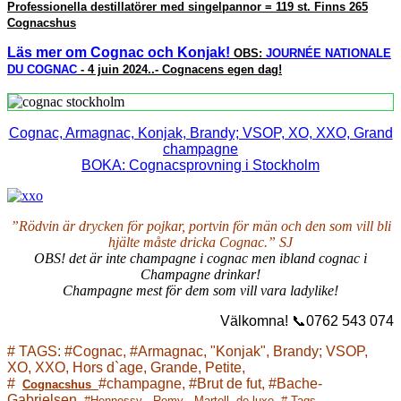
Professionella destillatörer med singelpannor = 119 st. Finns 265
Cognacshus
Läs mer om Cognac och Konjak!
OBS:
JOURNÉE NATIONALE
DU COGNAC
- 4 juin 2024..- Cognacens egen dag!
Cognac, Armagnac, Konjak, Brandy; VSOP, XO, XXO, Grand
champagne
BOKA: Cognacsprovning i Stockholm
”Rödvin är drycken för pojkar, portvin för män och den som vill bli
hjälte måste dricka Cognac.” SJ
OBS! det är inte champagne i cognac men ibland cognac i
Champagne drinkar!
Champagne
mest för dem som vill vara ladylike!
Välkomna!
📞0762 543 074
# TAGS: #Cognac, #Armagnac, "Konjak", Brandy; VSOP,
XO, XXO, Hors d`age, Grande, Petite,
#
#champagne, #Brut de fut, #
B
ache-
Cognacshus
Gabrielsen,
#Hennessy - Remy - Martell, de luxe. # Tags