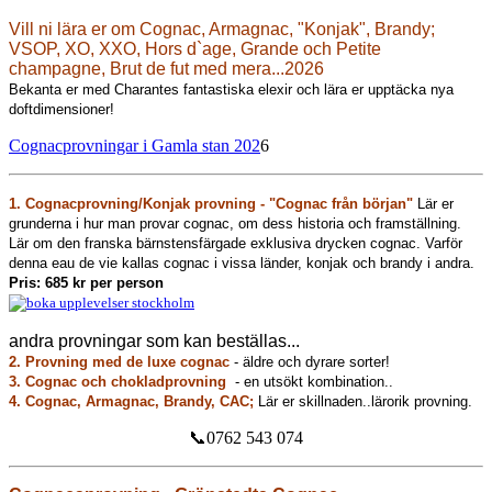
Vill ni lära er om Cognac, Armagnac, "Konjak", Brandy;
VSOP, XO, XXO, Hors d`age, Grande och Petite
champagne, Brut de fut med mera...2026
Bekanta er med Charantes fantastiska elexir och lära er upptäcka nya
doftdimensioner!
Cognacprovningar i Gamla stan 202
6
1. Cognacprovning/Konjak provning - "Cognac från början"
Lär er
grunderna i hur man provar cognac, om dess historia och framställning.
Lär om den franska bärnstensfärgade exklusiva drycken cognac. Varför
denna eau de vie kallas cognac i vissa länder, konjak och brandy i andra.
Pris: 685 kr per person
andra provningar som kan beställas...
2. Provning med de luxe cognac
- äldre och dyrare sorter!
3. Cognac och chokladprovning
- en utsökt kombination..
4. Cognac, Armagnac, Brandy, CAC;
Lär er skillnaden..lärorik provning.
📞0762 543 074