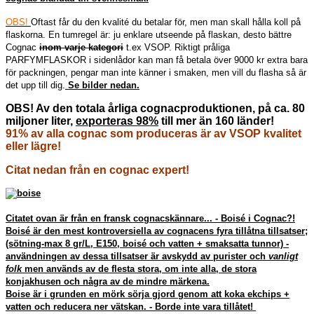
OBS!
Oftast får du den kvalité du betalar för, men man skall hålla koll på
flaskorna. En tumregel är: ju enklare utseende på flaskan, desto bättre
Cognac
inom varje kategori
t.ex VSOP. Riktigt pråliga
PARFYMFLASKOR i sidenlådor kan man få betala över 9000 kr extra bara
för packningen, pengar man inte känner i smaken, men vill du flasha så är
det upp till dig.
Se bilder nedan.
OBS! Av den totala årliga cognacproduktionen, på ca. 80
miljoner liter,
exporteras 98%
till mer än 160 länder!
91% av alla cognac som produceras är av VSOP kvalitet
eller lägre!
Citat nedan från en cognac expert!
Citatet ovan är från en fransk cognacskännare... - Boisé i Cognac?!
Boisé är den mest kontroversiella av cognacens fyra tillåtna tillsatser;
(sötning-max 8 gr/L, E150, boisé och vatten + smaksatta tunnor) -
användningen av dessa tillsatser är avskydd av purister och
vanligt
folk
men används av de flesta stora, om inte alla, de stora
konjakhusen och några av de mindre märkena.
Boise är i grunden en mörk sörja gjord genom att koka ekchips +
vatten och reducera ner vätskan. - Borde inte vara tillåtet!