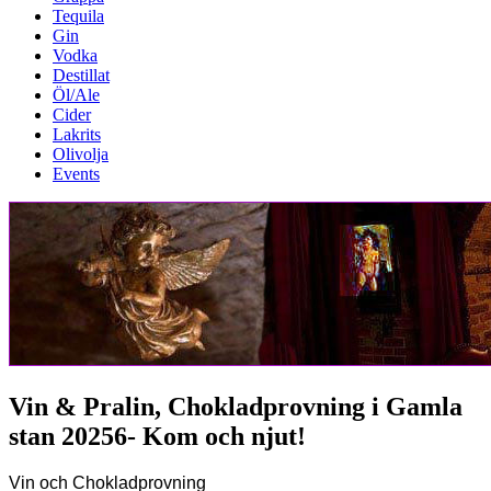
Tequila
Gin
Vodka
Destillat
Öl/Ale
Cider
Lakrits
Olivolja
Events
Vin & Pralin, Chokladprovning i Gamla
stan 20256- Kom och njut!
Vin och Chokladprovning