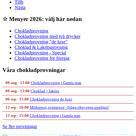
Tillb
Nästa
☆ Menyer 2026: välj här nedan
Chokladprovning
Chokladprovning med två drycker
Chokladprovning "de luxe"
Choklad & Lakritsprovning
Chokladprovning - Special
Chokladprovning för företag
Våra chokladprovningar
09 aug - 13:00
Chokladprovning i Gamla stan
09 aug - 15:00
Choklad + lakrits
06 sep - 15:00
Chokladprovning de luxe
12 sep - 16:00
Möhippor, svensexor - Fråga efter egna upplägg!
13 sep - 15:00
Chokladprovning i Gamla stan
Se fler provningar