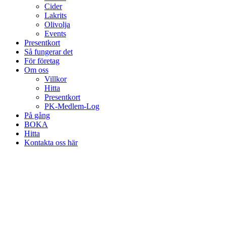
Cider
Lakrits
Olivolja
Events
Presentkort
Så fungerar det
För företag
Om oss
Villkor
Hitta
Presentkort
PK-Medlem-Log
På gång
BOKA
Hitta
Kontakta oss här