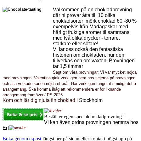
Välkommen på en chokladprovning
där ni provar åtta till 10 olika
chokladsorter mörk choklad 60 -80 %
exempelvis från Madagaskar med
härligt fruktiga aromer tillsammans
med två olika drycker - torrare,
starkare eller sötare!
Vi lär oss också den fantastiska
historien om chokladen, hur den
tillverkas och om växten. Provningen
tar 1,5 timmar
Sagt om våra provningar: Vi var mycket nöjda
med provningen. Valentina gick verkligen hem hos tjejerna på provningen
och alla verkade kanon-nöjda efteråt. Har verkligen fungerat smidigt detta
arrangemang. Ska komma ihåg att rekommendera er för liknande
arrangemang framöver./ PS 2025
Kom och lär dig njuta fin choklad i
Stockholm
Beställ er egen specialchokladprovning !
Vi kan även ordna provningen hemma hos
Er!
Boka genom e-post
längst ner på sidan eller kontakt högst upp på