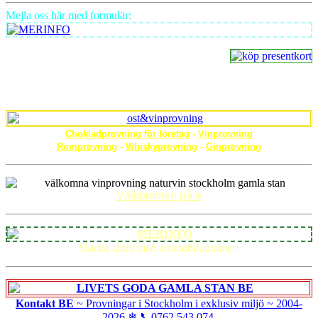
Mejla oss här med formulär:
Chokladprovning för företag
-
Vinprovning
Romprovning
-
Whiskyprovning
-
Ginprovning
Välkommen på e
Skicka alltid med ert mobilnummer!
Kontakt BE
~ Provningar i Stockholm i exklusiv miljö ~
2004-
2026
❄
📞0762 543 074