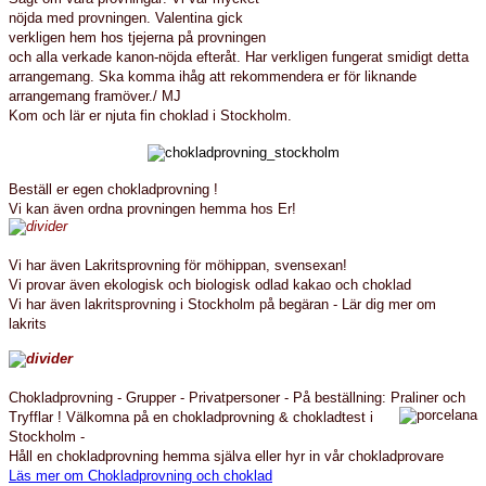
nöjda med provningen. Valentina gick
verkligen hem hos tjejerna på provningen
och alla verkade kanon-nöjda efteråt. Har verkligen fungerat smidigt detta
arrangemang. Ska komma ihåg att rekommendera er för liknande
arrangemang framöver./ MJ
Kom och lär er njuta fin choklad i Stockholm.
Beställ er egen chokladprovning !
Vi kan även ordna provningen hemma hos Er!
Vi har även Lakritsprovning för möhippan, svensexan!
Vi provar även ekologisk och biologisk odlad kakao och choklad
Vi har även lakritsprovning i Stockholm på begäran - Lär dig mer om
lakrits
Chokladprovning - Grupper - Privatpersoner - På beställning: Praliner och
Tryfflar !
Välkomna på en chokladprovning & chokladtest i
Stockholm -
Håll en chokladprovning hemma själva eller hyr in vår chokladprovare
Läs mer om Chokladprovning och choklad