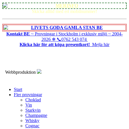
Skicka alltid med ert mobilnummer!
Kontakt BE
~ Provningar i Stockholm i exklusiv miljö ~
2004-
2026
❄
📞0762 543 074
Klicka här för att köpa presentkort!
Mejla här
Webbproduktion
Start
Fler provningar
Choklad
Vin
Starkvin
Champagne
Whisky
Cognac