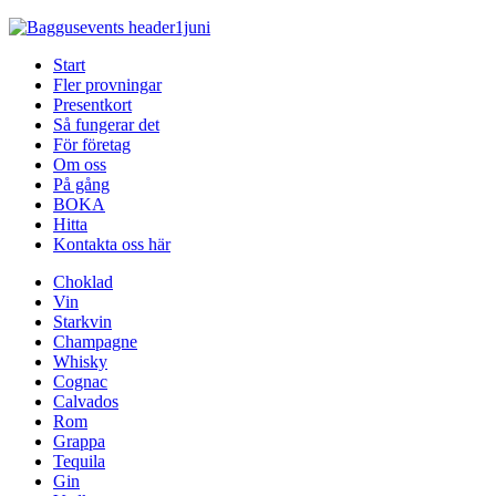
Start
Fler provningar
Presentkort
Så fungerar det
För företag
Om oss
På gång
BOKA
Hitta
Kontakta oss här
Choklad
Vin
Starkvin
Champagne
Whisky
Cognac
Calvados
Rom
Grappa
Tequila
Gin