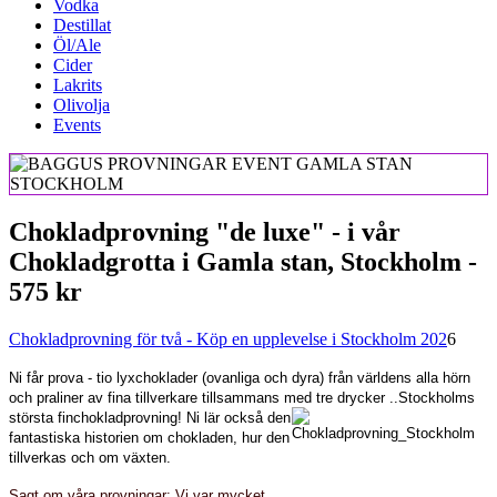
Vodka
Destillat
Öl/Ale
Cider
Lakrits
Olivolja
Events
Chokladprovning "de luxe" - i vår
Chokladgrotta i Gamla stan, Stockholm -
575 kr
Chokladprovning för två - Köp en upplevelse i Stockholm 202
6
Ni får prova - tio lyxchoklader
(ovanliga och dyra)
från världens alla hörn
och praliner av fina tillverkare tillsammans med tre
drycker ..Stockholms
största finchokladprovning!
Ni lär också den
fantastiska historien om chokladen, hur den
tillverkas och om växten.
Sagt om våra provningar: Vi var mycket