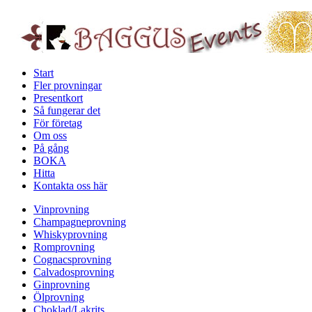
Start
Fler provningar
Presentkort
Så fungerar det
För företag
Om oss
På gång
BOKA
Hitta
Kontakta oss här
Vinprovning
Champagneprovning
Whiskyprovning
Romprovning
Cognacsprovning
Calvadosprovning
Ginprovning
Ölprovning
Choklad/Lakrits