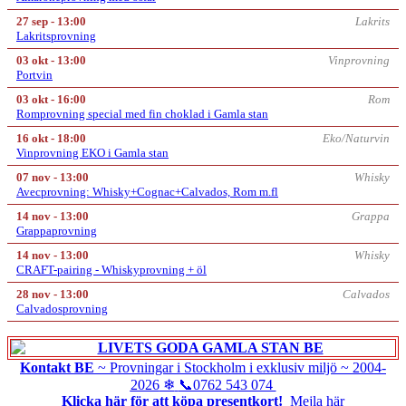
27 sep - 13:00
Lakrits
Lakritsprovning
03 okt - 13:00
Vinprovning
Portvin
03 okt - 16:00
Rom
Romprovning special med fin choklad i Gamla stan
16 okt - 18:00
Eko/Naturvin
Vinprovning EKO i Gamla stan
07 nov - 13:00
Whisky
Avecprovning: Whisky+Cognac+Calvados, Rom m.fl
14 nov - 13:00
Grappa
Grappaprovning
14 nov - 13:00
Whisky
CRAFT-pairing - Whiskyprovning + öl
28 nov - 13:00
Calvados
Calvadosprovning
Kontakt BE
~ Provningar i Stockholm i exklusiv miljö ~
2004-
2026
❄
📞0762 543 074
Klicka här för att köpa presentkort!
Mejla här