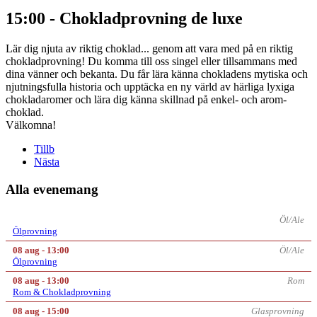
15:00 - Chokladprovning de luxe
Lär dig njuta av riktig choklad... genom att vara med på en riktig
chokladprovning! Du komma till oss singel eller tillsammans med
dina vänner och bekanta. Du får lära känna chokladens mytiska och
njutningsfulla historia och upptäcka en ny värld av härliga lyxiga
chokladaromer och lära dig känna skillnad på enkel- och arom-
choklad.
Välkomna!
Tillb
Nästa
Alla evenemang
Öl/Ale
Ölprovning
08 aug - 13:00
Öl/Ale
Ölprovning
08 aug - 13:00
Rom
Rom & Chokladprovning
08 aug - 15:00
Glasprovning