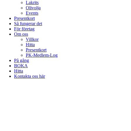
Lakrits
Olivolja
Events
Presentkort
Så fungerar det
För företag
Om oss
Villkor
Hitta
Presentkort
PK-Medlem-Log
På gång
BOKA
Hitta
Kontakta oss här