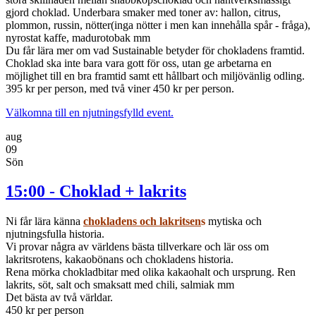
gjord choklad. Underbara smaker med toner av: hallon, citrus,
plommon, russin, nötter(inga nötter i men kan innehålla spår - fråga),
nyrostat kaffe, madurotobak mm
Du får lära mer om vad Sustainable betyder för chokladens framtid.
Choklad ska inte bara vara gott för oss, utan ge arbetarna en
möjlighet till en bra framtid samt ett hållbart och miljövänlig odling.
395 kr per person, med två viner 450 kr per person.
Välkomna till en njutningsfylld event.
aug
09
Sön
15:00 - Choklad + lakrits
Ni får lära känna
chokladens och lakritsen
s
mytiska och
njutningsfulla historia.
Vi provar några av världens bästa tillverkare och lär oss om
lakritsrotens, kakaobönans och chokladens historia.
Rena mörka chokladbitar med olika kakaohalt och ursprung. Ren
lakrits, söt, salt och smaksatt med chili, salmiak mm
Det bästa av två världar.
450 kr per person