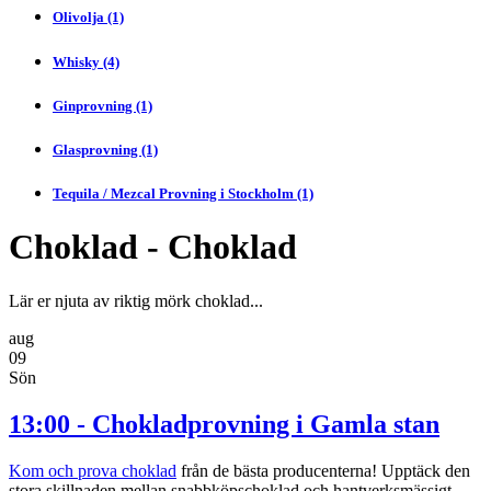
Olivolja (1)
Whisky (4)
Ginprovning (1)
Glasprovning (1)
Tequila / Mezcal Provning i Stockholm (1)
Choklad - Choklad
Lär er njuta av riktig mörk choklad...
aug
09
Sön
13:00 - Chokladprovning i Gamla stan
Kom och prova choklad
från de bästa producenterna! Upptäck den
stora skillnaden mellan snabbköpschoklad och hantverksmässigt