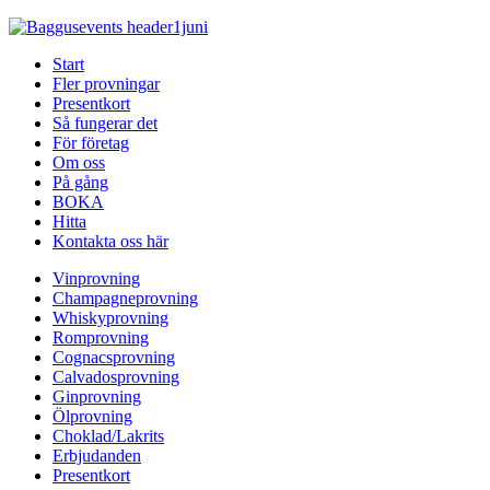
Start
Fler provningar
Presentkort
Så fungerar det
För företag
Om oss
På gång
BOKA
Hitta
Kontakta oss här
Vinprovning
Champagneprovning
Whiskyprovning
Romprovning
Cognacsprovning
Calvadosprovning
Ginprovning
Ölprovning
Choklad/Lakrits
Erbjudanden
Presentkort