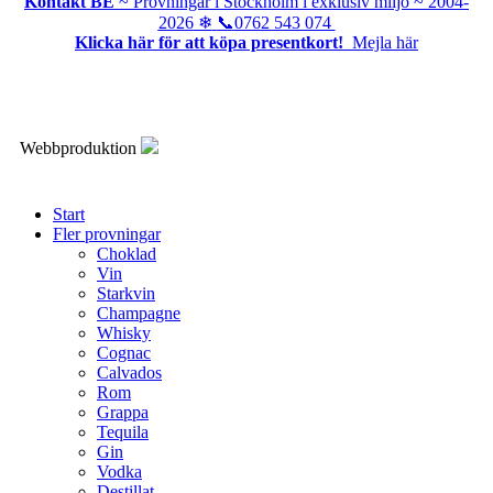
Kontakt BE
~ Provningar i Stockholm i exklusiv miljö ~
2004-
2026
❄
📞0762 543 074
Klicka här för att köpa presentkort!
Mejla här
Webbproduktion
Start
Fler provningar
Choklad
Vin
Starkvin
Champagne
Whisky
Cognac
Calvados
Rom
Grappa
Tequila
Gin
Vodka
Destillat