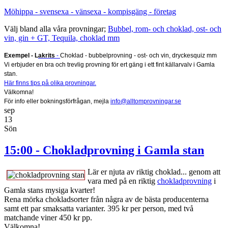
Möhippa - svensexa - vänsexa - kompisgäng - företag
Välj bland alla våra provningar;
Bubbel, rom- och choklad, ost- och
vin, gin + GT, Tequila, choklad mm
Exempel - L
akrits
-
Choklad - bubbelprovning - ost- och vin, dryckesquiz mm
Vi erbjuder en bra och trevlig provning för ert gäng i ett fint källarvalv i Gamla
stan.
Här finns tips på olika provningar.
Välkomna!
För info eller bokningsförfrågan, mejla
info@alltomprovningar.se
sep
13
Sön
15:00 - Chokladprovning i Gamla stan
Lär er njuta av riktig choklad... genom att
vara med på en riktig
chokladprovning
i
Gamla stans mysiga kvarter!
Rena mörka chokladsorter från några av de bästa producenterna
samt ett par smaksatta varianter. 395 kr per person, med två
matchande viner 450 kr pp.
Välkomna!