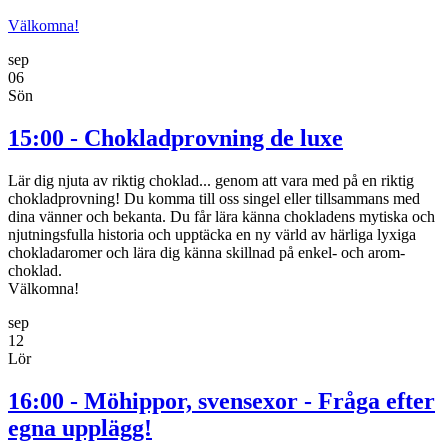
Välkomna!
sep
06
Sön
15:00 - Chokladprovning de luxe
Lär dig njuta av riktig choklad... genom att vara med på en riktig
chokladprovning! Du komma till oss singel eller tillsammans med
dina vänner och bekanta. Du får lära känna chokladens mytiska och
njutningsfulla historia och upptäcka en ny värld av härliga lyxiga
chokladaromer och lära dig känna skillnad på enkel- och arom-
choklad.
Välkomna!
sep
12
Lör
16:00 - Möhippor, svensexor - Fråga efter
egna upplägg!