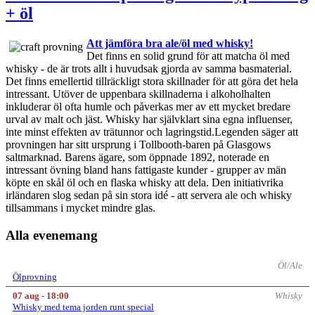
+ öl
Att jämföra bra ale/öl med whisky!
Det finns en solid grund för att matcha öl med
whisky - de är trots allt i huvudsak gjorda av samma basmaterial.
Det finns emellertid tillräckligt stora skillnader för att göra det hela
intressant. Utöver de uppenbara skillnaderna i alkoholhalten
inkluderar öl ofta humle och påverkas mer av ett mycket bredare
urval av malt och jäst. Whisky har självklart sina egna influenser,
inte minst effekten av trätunnor och lagringstid.Legenden säger att
provningen har sitt ursprung i Tollbooth-baren på Glasgows
saltmarknad. Barens ägare, som öppnade 1892, noterade en
intressant övning bland hans fattigaste kunder - grupper av män
köpte en skål öl och en flaska whisky att dela. Den initiativrika
irländaren slog sedan på sin stora idé - att servera ale och whisky
tillsammans i mycket mindre glas.
Alla evenemang
Öl/Ale
Ölprovning
07 aug - 18:00
Whisky
Whisky med tema jorden runt special