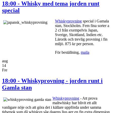
18:00 - Whisky med tema jorden runt
special
Whiskyprovning
special i Gamala
stan, Stockholm. Fem fina sorter a
2 cl från exempelvis Japan,
Sverige, Skottland, Indien etc.
Lärorik och trevlig provning i fin
miljö. 875 kr per person.
För beställning,
maila
aug
14
Fre
18:00 - Whiskyprovning - jorden runt i
Gamla stan
Whiskyprovning
- Att prova
maltwhisky har blivit ett allt
vanligare nöje och att göra det i källare uppförda under samma
tidsepok som då whiskyn såg dagens ljus ger en fin extra dimension