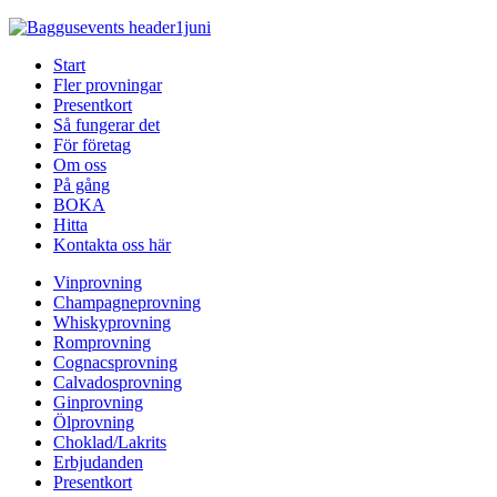
Start
Fler provningar
Presentkort
Så fungerar det
För företag
Om oss
På gång
BOKA
Hitta
Kontakta oss här
Vinprovning
Champagneprovning
Whiskyprovning
Romprovning
Cognacsprovning
Calvadosprovning
Ginprovning
Ölprovning
Choklad/Lakrits
Erbjudanden
Presentkort