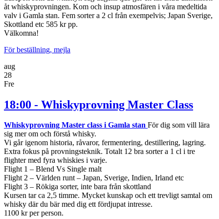
åt whiskyprovningen. Kom och insup atmosfären i våra medeltida
valv i Gamla stan. Fem sorter a 2 cl från exempelvis; Japan Sverige,
Skottland etc 585 kr pp.
Välkomna!
För beställning, mejla
aug
28
Fre
18:00 - Whiskyprovning Master Class
Whiskyprovning Master class i Gamla stan
För dig som vill lära
sig mer om och förstå whisky.
Vi går igenom historia, råvaror, fermentering, destillering, lagring.
Extra fokus på provningsteknik. Totalt 12 bra sorter a 1 cl i tre
flighter med fyra whiskies i varje.
Flight 1 – Blend Vs Single malt
Flight 2 – Världen runt – Japan, Sverige, Indien, Irland etc
Flight 3 – Rökiga sorter, inte bara från skottland
Kursen tar ca 2,5 timme. Mycket kunskap och ett trevligt samtal om
whisky där du bär med dig ett fördjupat intresse.
1100 kr per person.