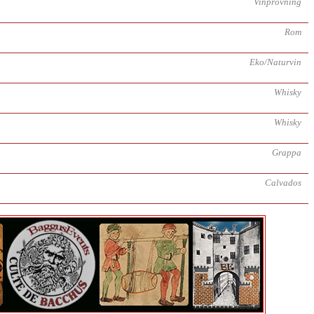
Vinprovning
Rom
Eko/Naturvin
Whisky
Whisky
Grappa
Calvados