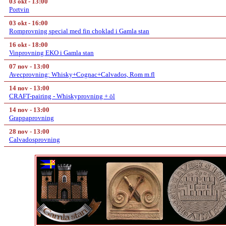
03 okt - 13:00
Portvin
03 okt - 16:00
Romprovning special med fin choklad i Gamla stan
16 okt - 18:00
Vinprovning EKO i Gamla stan
07 nov - 13:00
Avecprovning: Whisky+Cognac+Calvados, Rom m.fl
14 nov - 13:00
CRAFT-pairing - Whiskyprovning + öl
14 nov - 13:00
Grappaprovning
28 nov - 13:00
Calvadosprovning