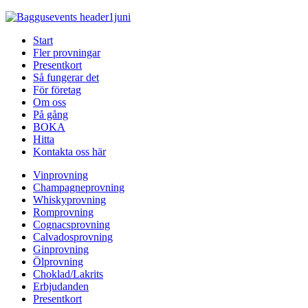
Start
Fler provningar
Presentkort
Så fungerar det
För företag
Om oss
På gång
BOKA
Hitta
Kontakta oss här
Vinprovning
Champagneprovning
Whiskyprovning
Romprovning
Cognacsprovning
Calvadosprovning
Ginprovning
Ölprovning
Choklad/Lakrits
Erbjudanden
Presentkort